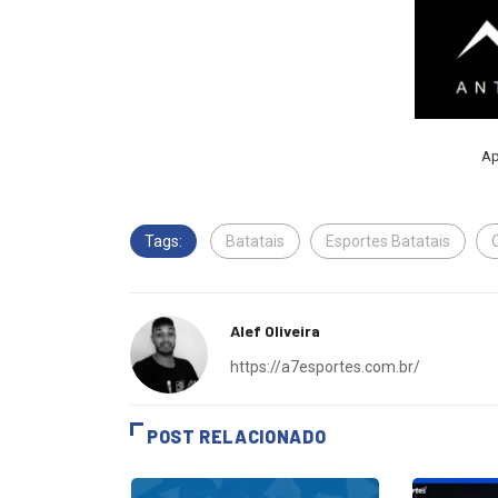
Ap
Tags:
Batatais
Esportes Batatais
Alef Oliveira
https://a7esportes.com.br/
POST RELACIONADO