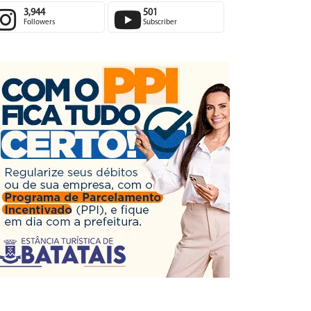
3,944
501
Followers
Subscriber