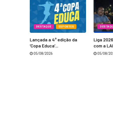
PORTES
DESTAQUE
ESPORTES
DESTAQ
Batatais
Lançada a 4° edição da
Liga 202
...
‘Copa Educa’...
com a LAB
05/08/2026
05/08/20