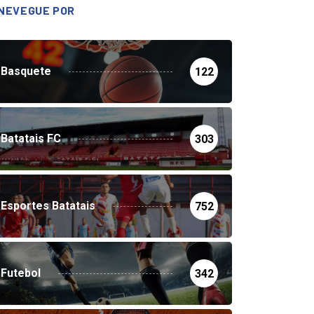
NEVEGUE POR
Basquete
122
Batatais FC
303
Esportes Batatais
752
Futebol
342