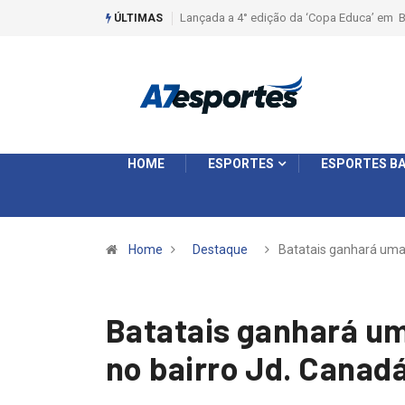
Liga 2026: Equipes rompem com a LABE na S
ÚLTIMAS
HOME
ESPORTES
ESPORTES BA
Home
Destaque
Batatais ganhará um
Batatais ganhará um
no bairro Jd. Canad