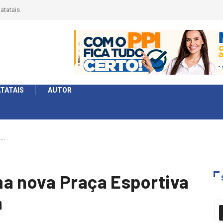
érie Ouro e entidade define a 2° fase, times e formato
TATAIS
AUTOR
a…
a nova Praça Esportiva
á