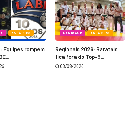
UE
ESPORTES
DESTAQUE
ESPORTES
6: Equipes rompem
Regionais 2026; Batatais
La
E...
fica fora do Top-5...
‘C
26
03/08/2026