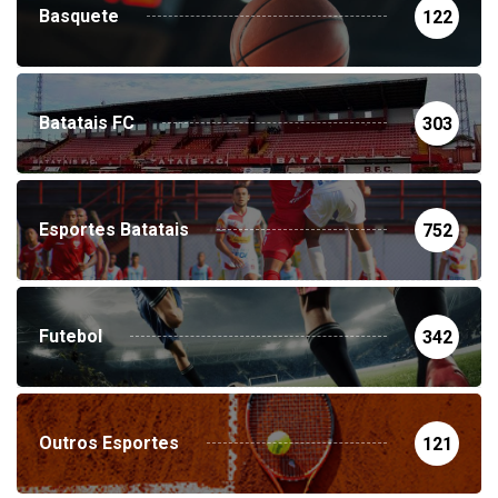
Basquete
122
Batatais FC
303
Esportes Batatais
752
Futebol
342
Outros Esportes
121