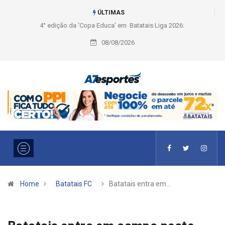
ÚLTIMAS
Liga 2026: Equipes rompem com a LABE na Série Ouro e entidade define
a 2° fase, times e formato
08/08/2026
Home
Batatais FC
Batatais entra em…