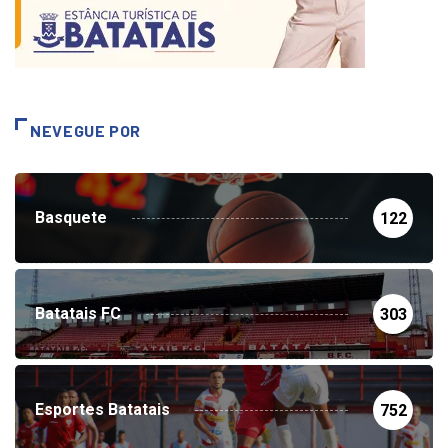
NEVEGUE POR
Basquete
122
Batatais FC
303
Esportes Batatais
752