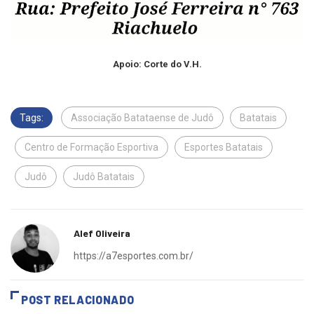
Apoio: Corte do V.H.
Tags:
Associação Batataense de Judô
Batatais
Centro de Formação Esportiva
Esportes Batatais
Judô
Judô Batatais
Alef Oliveira
https://a7esportes.com.br/
POST RELACIONADO