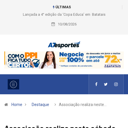
ÚLTIMAS
Liga 2026: Equipes rompem com a LABE na Série Ouro e entidade define
a 2° fase, times e formato
10/08/2026
Home
Destaque
Associação realiza neste…