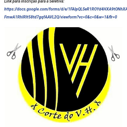
Link para inscrição para a Seletiva:
https://docs.google.com/forms/d/e/1FAIpQLSeR1ROYd4HXA9tONh
FmwA1RhlRIt58td7gqfAAVL2Q/viewform?vc=0&c=0&w=1&flr=0