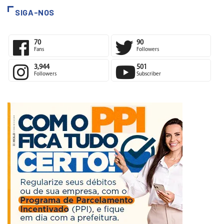
SIGA-NOS
70
90
Fans
Followers
3,944
501
Followers
Subscriber