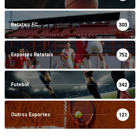
Batatais FC
303
Esportes Batatais
752
Futebol
342
Outros Esportes
121