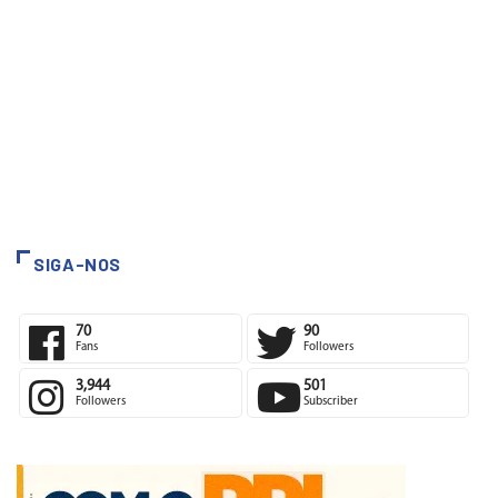
SIGA-NOS
70
90
Fans
Followers
3,944
501
Followers
Subscriber