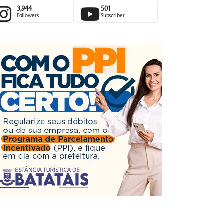
3,944
501
Followers
Subscriber