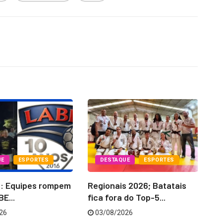
UE
ESPORTES
DESTAQUE
ESPORTES
6: Equipes rompem
Regionais 2026; Batatais
La
E...
fica fora do Top-5...
‘C
26
03/08/2026