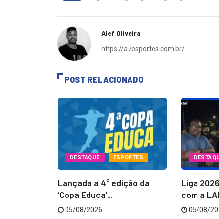
Alef Oliveira
https://a7esportes.com.br/
POST RELACIONADO
PORTES
DESTAQUE
ESPORTES
DESTAQ
Batatais
Lançada a 4° edição da
Liga 202
...
‘Copa Educa’...
com a LAB
05/08/2026
05/08/20