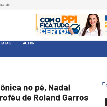
érie Ouro e entidade define a 2° fase, times e formato
TATAIS
AUTOR
ônica no pé, Nadal
troféu de Roland Garros