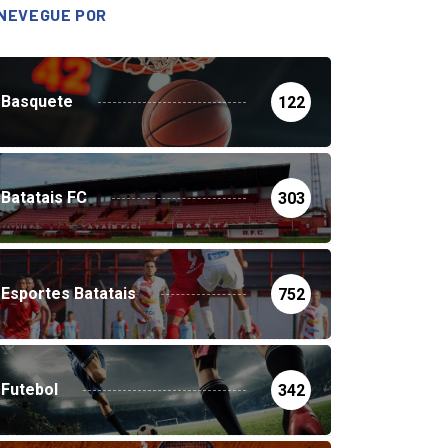
NEVEGUE POR
Basquete
122
Batatais FC
303
Esportes Batatais
752
Futebol
342