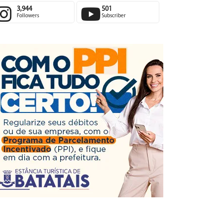
3,944
501
Followers
Subscriber