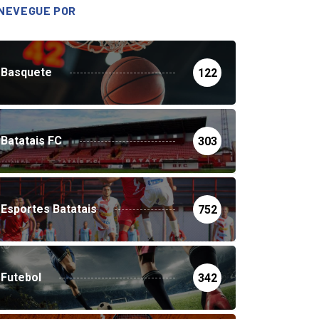
NEVEGUE POR
Basquete
122
Batatais FC
303
Esportes Batatais
752
Futebol
342