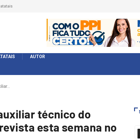
érie Ouro e entidade define a 2° fase, times e formato
TATAIS
AUTOR
iliar…
uxiliar técnico do
trevista esta semana no