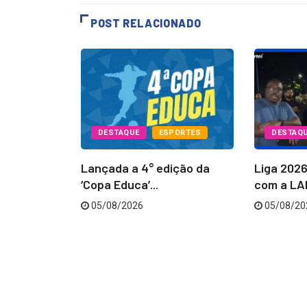
POST RELACIONADO
PORTES
DESTAQUE
ESPORTES
DESTAQ
Batatais
Lançada a 4° edição da
Liga 202
...
‘Copa Educa’...
com a LAB
05/08/2026
05/08/20