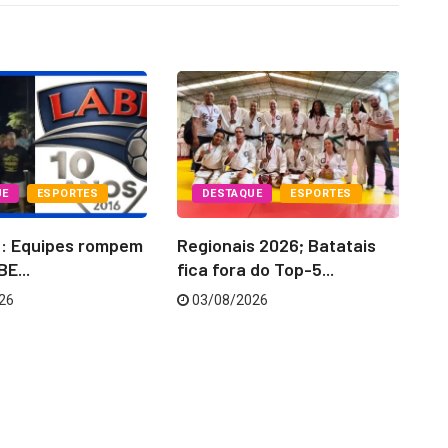
UE
ESPORTES
DESTAQUE
ESPORTES
6: Equipes rompem
Regionais 2026; Batatais
La
E...
fica fora do Top-5...
‘C
26
03/08/2026