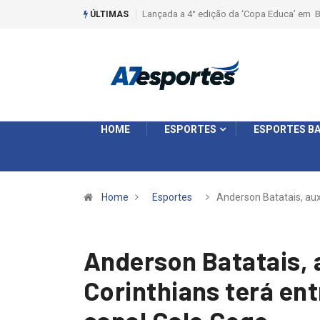
Liga 2026: Equipes rompem com a LABE na S
ÚLTIMAS
HOME
ESPORTES
ESPORTES BA
Home
Esportes
Anderson Batatais, aux
Anderson Batatais, a
Corinthians terá en