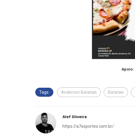
Apoio:
Tags:
Anderson Batatais
Batatais
Alef Oliveira
https://a7esportes.com.br/