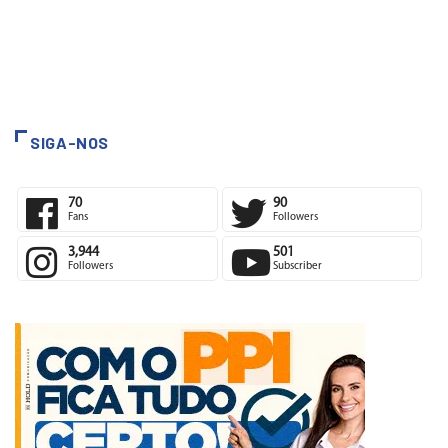
SIGA-NOS
70
90
Fans
Followers
3,944
501
Followers
Subscriber