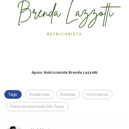
Apoio
:
Nutricionista Brenda Lazzotti
Tags:
Academias
Batatais
Coronavirus
Plano de retomada São Paulo