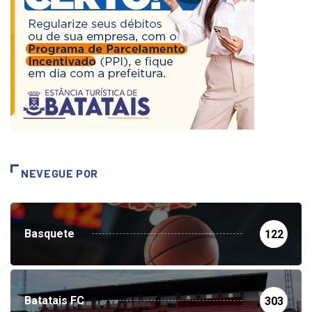
NEVEGUE POR
Basquete
122
Batatais FC
303